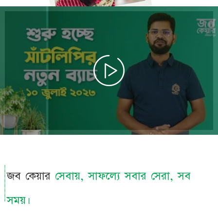
জব কেয়ার
সেবায়, সাফল্যে সবার সেরা, সব
সময়।