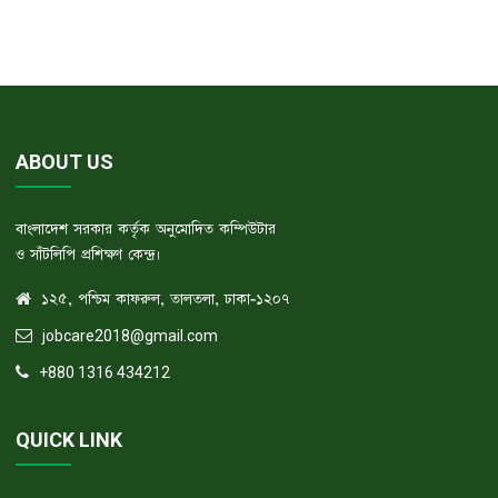
ABOUT US
বাংলাদেশ সরকার কর্তৃক অনুমোদিত কম্পিউটার
ও সাঁটলিপি প্রশিক্ষণ কেন্দ্র।
১২৫, পশ্চিম কাফরুল, তালতলা, ঢাকা-১২০৭
jobcare2018@gmail.com
+880 1316 434212
QUICK LINK